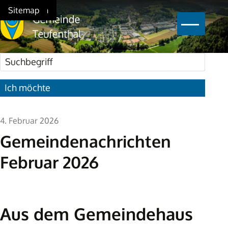
Schnellnavigation
Navigieren in Teufenthal
Home
Navigation
Inhalt
Suche
Sitemap
Hauptna
Suchbegriff
Suche star
Ich möchte
4. Februar 2026
Gemeindenachrichten
Februar 2026
Aus dem Gemeindehaus