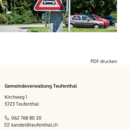
PDF drucken
Footer
Gemeindeverwaltung Teufenthal
Kirchweg 1
5723 Teufenthal
062 768 80 20
kanzlei@teufenthal.ch