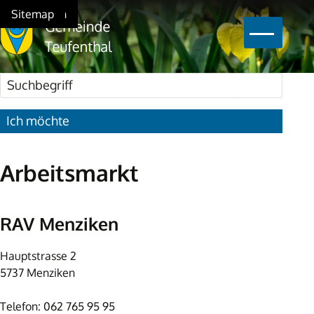
Schnellnavigation
Navigieren in Teufenthal
Home
Navigation
Inhalt
Suche
Sitemap
Hauptna
Suchbegriff
Suche star
Ich möchte
Arbeitsmarkt
RAV Menziken
Hauptstrasse 2
5737 Menziken
Telefon: 062 765 95 95