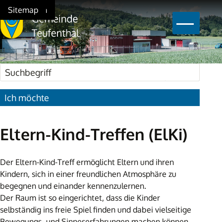
Schnellnavigation
Navigieren in Teufenthal
Home
Navigation
Inhalt
Suche
Sitemap
Hauptna
Suchbegriff
Suche star
Ich möchte
Eltern-Kind-Treffen (ElKi)
Der Eltern-Kind-Treff ermöglicht Eltern und ihren
Kindern, sich in einer freundlichen Atmosphäre zu
begegnen und einander kennenzulernen.
Der Raum ist so eingerichtet, dass die Kinder
selbständig ins freie Spiel finden und dabei vielseitige
Bewegungs- und Sinneserfahrungen machen können.