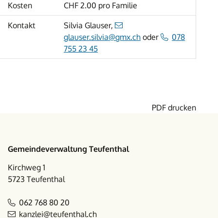
Kosten
CHF 2.00 pro Familie
Kontakt
Silvia Glauser,
glauser.silvia@gmx.ch
oder
078
755 23 45
PDF drucken
Footer
Gemeindeverwaltung Teufenthal
Kirchweg 1
5723 Teufenthal
062 768 80 20
kanzlei@teufenthal.ch