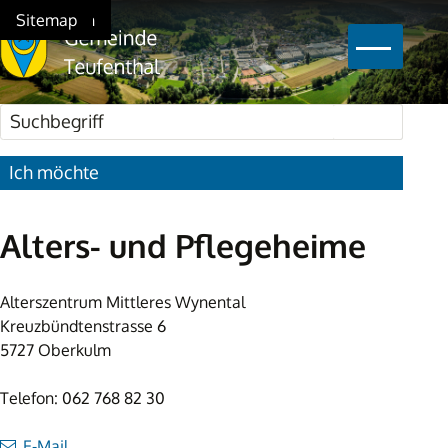
Schnellnavigation
Navigieren in Teufenthal
Home
Navigation
Inhalt
Suche
Sitemap
Hauptna
Suchbegriff
Suche star
Ich möchte
Alters- und Pflegeheime
Alterszentrum Mittleres Wynental
Kreuzbündtenstrasse 6
5727 Oberkulm
Telefon: 062 768 82 30
E-Mail