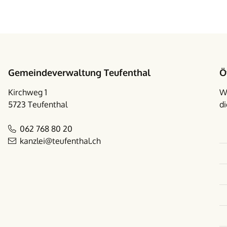
Footer
Gemeindeverwaltung Teufenthal
Ö
Kirchweg 1
W
5723 Teufenthal
di
062 768 80 20
kanzlei@teufenthal.ch