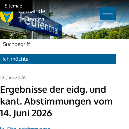
Schnellnavigation
Navigieren in Teufenthal
Home
Navigation
Inhalt
Suche
Sitemap
Hauptna
Suchbegriff
Suche star
Ich möchte
14. Juni 2026
Ergebnisse der eidg. und
kant. Abstimmungen vom
14. Juni 2026
Eidg. Abstimmungen