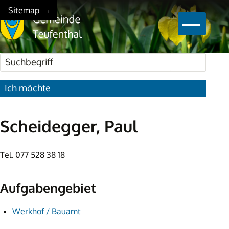
Schnellnavigation
Navigieren in Teufenthal
Home
Navigation
Inhalt
Suche
Sitemap
Hauptna
Suchbegriff
Suche star
Ich möchte
Scheidegger, Paul
Tel.
077 528 38 18
Aufgabengebiet
Werkhof / Bauamt