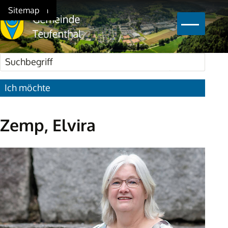
Schnellnavigation
Navigieren in Teufenthal
Home
Navigation
Inhalt
Suche
Sitemap
Hauptna
Suchbegriff
Suche star
Ich möchte
Zemp, Elvira