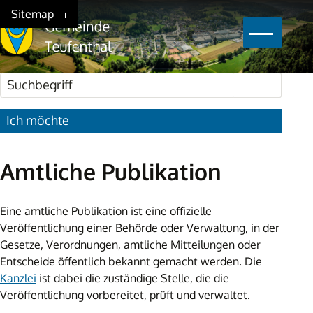
Schnellnavigation
Navigieren in Teufenthal
Home
Navigation
Inhalt
Suche
Sitemap
Hauptna
Suchbegriff
Suche star
Ich möchte
Amtliche Publikation
Eine amtliche Publikation ist eine offizielle
Veröffentlichung einer Behörde oder Verwaltung, in der
Gesetze, Verordnungen, amtliche Mitteilungen oder
Entscheide öffentlich bekannt gemacht werden. Die
Kanzlei
ist dabei die zuständige Stelle, die die
Veröffentlichung vorbereitet, prüft und verwaltet.