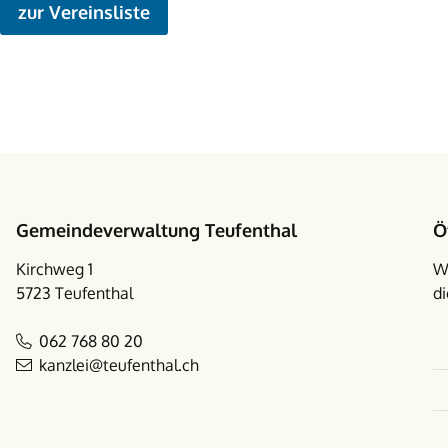
zur Vereinsliste
Footer
Gemeindeverwaltung Teufenthal
Ö
Kirchweg 1
W
5723 Teufenthal
di
062 768 80 20
kanzlei@teufenthal.ch