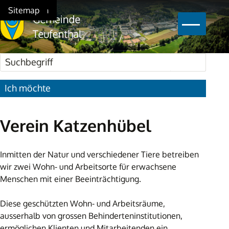
Schnellnavigation
Navigieren in Teufenthal
Home
Navigation
Inhalt
Suche
Sitemap
Hauptna
Suchbegriff
Suche star
Ich möchte
Verein Katzenhübel
Inmitten der Natur und verschiedener Tiere betreiben
wir zwei Wohn- und Arbeitsorte für erwachsene
Menschen mit einer Beeinträchtigung.
Diese geschützten Wohn- und Arbeitsräume,
ausserhalb von grossen Behinderteninstitutionen,
ermöglichen Klienten und Mitarbeitenden ein