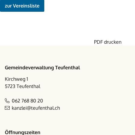
zur Vereinsliste
PDF drucken
Footer
Gemeindeverwaltung Teufenthal
Kirchweg 1
5723 Teufenthal
062 768 80 20
kanzlei@teufenthal.ch
Öffnungszeiten