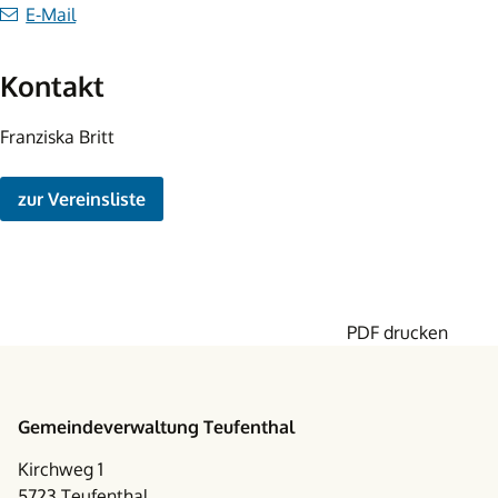
E-Mail
Kontakt
Franziska Britt
zur Vereinsliste
PDF drucken
Footer
Gemeindeverwaltung Teufenthal
Kirchweg 1
5723 Teufenthal