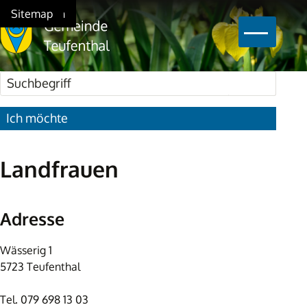
Schnellnavigation
Navigieren in Teufenthal
Home
Navigation
Inhalt
Suche
Sitemap
Hauptna
Suchbegriff
Suche star
Ich möchte
Landfrauen
Adresse
Wässerig 1
5723 Teufenthal
Tel.
079 698 13 03