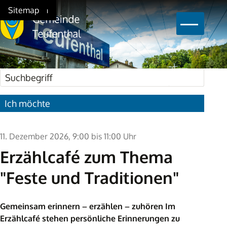
Schnellnavigation
Navigieren in Teufenthal
Home
Navigation
Inhalt
Suche
Sitemap
Hauptna
Suchbegriff
Suche star
Ich möchte
11. Dezember 2026
, 9:00
bis 11:00 Uhr
Erzählcafé zum Thema
"Feste und Traditionen"
Gemeinsam erinnern – erzählen – zuhören Im
Erzählcafé stehen persönliche Erinnerungen zu