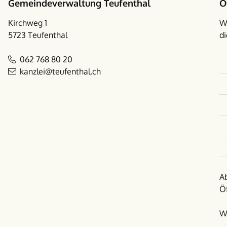
Gemeindeverwaltung Teufenthal
Ö
Kirchweg 1
W
5723 Teufenthal
di
062 768 80 20
kanzlei@teufenthal.ch
A
Ö
W